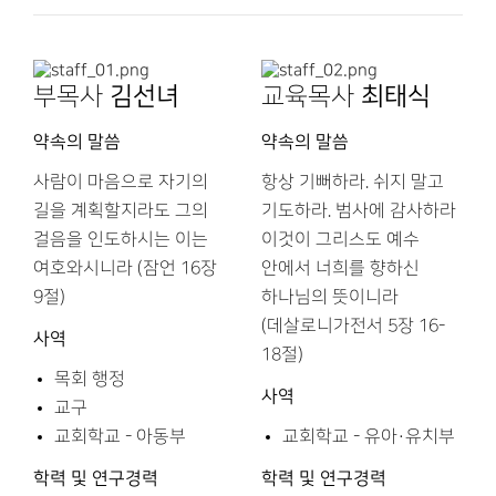
부목사
김선녀
교육목사
최태식
약속의 말씀
약속의 말씀
사람이 마음으로 자기의
항상 기뻐하라. 쉬지 말고
길을 계획할지라도 그의
기도하라. 범사에 감사하라
걸음을 인도하시는 이는
이것이 그리스도 예수
여호와시니라 (잠언 16장
안에서 너희를 향하신
9절)
하나님의 뜻이니라
(데살로니가전서 5장 16-
사역
18절)
목회 행정
사역
교구
교회학교 - 아동부
교회학교 - 유아·유치부
학력 및 연구경력
학력 및 연구경력