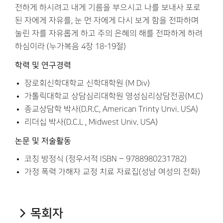
전하게 하시려고 내게 기름을 부으시고 나를 보내사 포로
된 자에게 자유를, 눈 먼 자에게 다시 보게 함을 전파하며
눌린 자를 자유롭게 하고 주의 은혜의 해를 전파하게 하려
하심이라 (누가복음 4장 18-19절)
학력 및 연구경력
장로회신학대학교 신학대학원 (M Div)
가톨릭대학교 상담심리대학원 영성심리상담전공(M.C)
종교상담학 박사(D.R.C, American Trinty Unvi. USA)
리더십 박사(D.C.L , Midwest Univ. USA)
논문 및 저술활동
코칭 방정식 (정우서적 ISBN – 9788980231782)
가정 폭력 가해자 교정 치료 자료집(성남 여성의 전화)
목회자