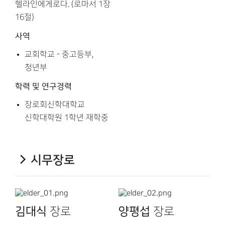
헬라인에게로다. (로마서 1장
16절)
사역
교회학교 - 중고등부,
청년부
학력 및 연구경력
장로회신학대학교
신학대학원 1학년 재학중
시무장로
김대식
장로
양평섭
장로