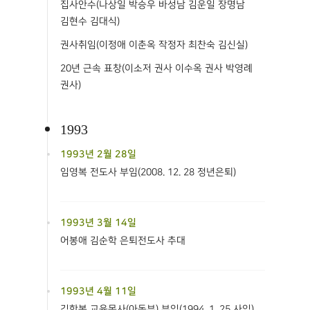
집사안수(나상일 박승우 바성남 김운일 장명남
김현수 김대식)
권사취임(이정애 이춘옥 작정자 최찬숙 김신실)
20년 근속 표창(이소저 권사 이수옥 권사 박영례
권사)
1993
1993년 2월 28일
임영복 전도사 부임(2008. 12. 28 정년은퇴)
1993년 3월 14일
어봉애 김순학 은퇴전도사 추대
1993년 4월 11일
김학복 교육목사(아동부) 부임(1994. 1. 25 사임)