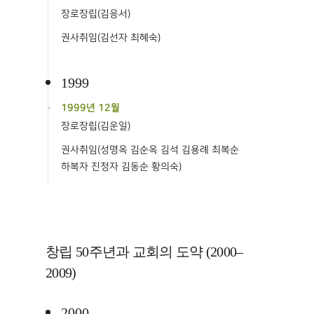
장로장립(김응서)
권사취임(김선자 최혜숙)
1999
1999년 12월
장로장립(김운일)
권사취임(성명옥 김순옥 김석 김용례 최복순
하복자 진정자 김동순 황의숙)
창립 50주년과 교회의 도약 (2000–
2009)
2000