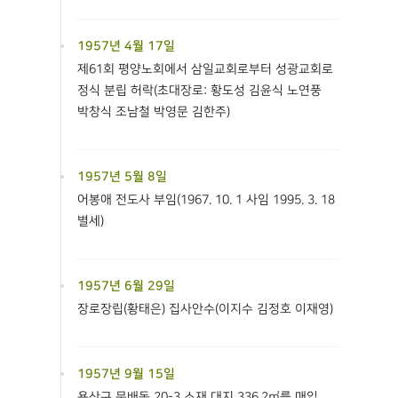
1957년 4월 17일
제61회 평양노회에서 삼일교회로부터 성광교회로
정식 분립 허락(초대장로: 황도성 김윤식 노연풍
박창식 조남철 박영문 김한주)
1957년 5월 8일
어봉애 전도사 부임(1967. 10. 1 사임 1995. 3. 18
별세)
1957년 6월 29일
장로장립(황태은) 집사안수(이지수 김정호 이재영)
1957년 9월 15일
용산구 문배동 20-3 소재 대지 336.2㎡를 매입