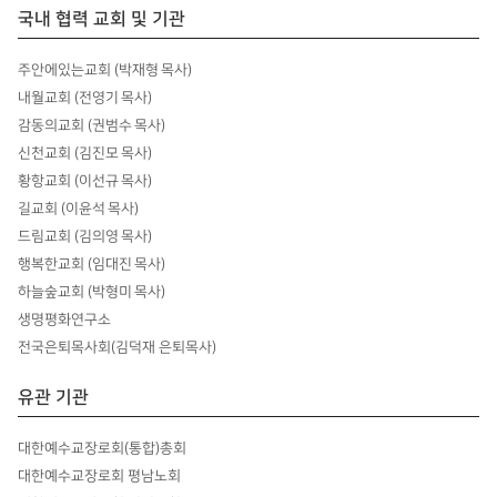
국내 협력 교회 및 기관
주안에있는교회 (박재형 목사)
내월교회 (전영기 목사)
감동의교회 (권범수 목사)
신천교회 (김진모 목사)
황항교회 (이선규 목사)
길교회 (이윤석 목사)
드림교회 (김의영 목사)
행복한교회 (임대진 목사)
하늘숲교회 (박형미 목사)
생명평화연구소
전국은퇴목사회(김덕재 은퇴목사)
유관 기관
대한예수교장로회(통합)총회
대한예수교장로회 평남노회