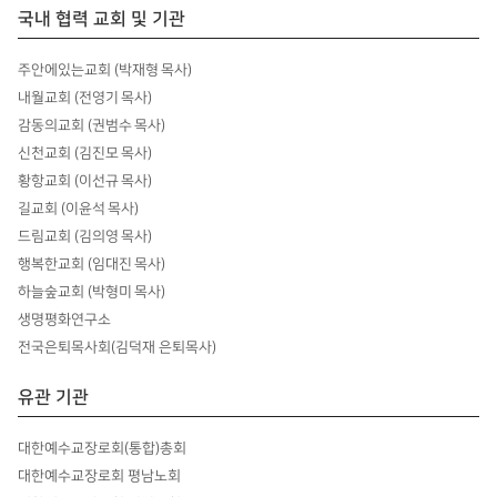
국내 협력 교회 및 기관
주안에있는교회 (박재형 목사)
내월교회 (전영기 목사)
감동의교회 (권범수 목사)
신천교회 (김진모 목사)
황항교회 (이선규 목사)
길교회 (이윤석 목사)
드림교회 (김의영 목사)
행복한교회 (임대진 목사)
하늘숲교회 (박형미 목사)
생명평화연구소
전국은퇴목사회(김덕재 은퇴목사)
유관 기관
대한예수교장로회(통합)총회
대한예수교장로회 평남노회